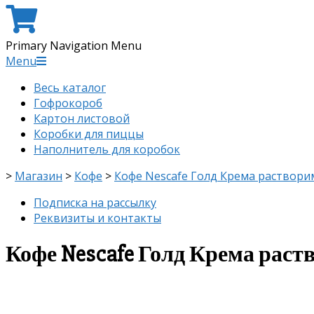
Primary Navigation Menu
Menu
Весь каталог
Гофрокороб
Картон листовой
Коробки для пиццы
Наполнитель для коробок
>
Магазин
>
Кофе
>
Кофе Nescafe Голд Крема растворим
Подписка на рассылку
Реквизиты и контакты
Кофе Nescafe Голд Крема раст