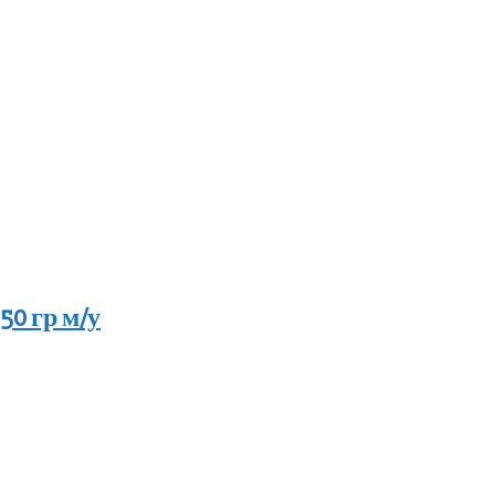
0 гр м/у