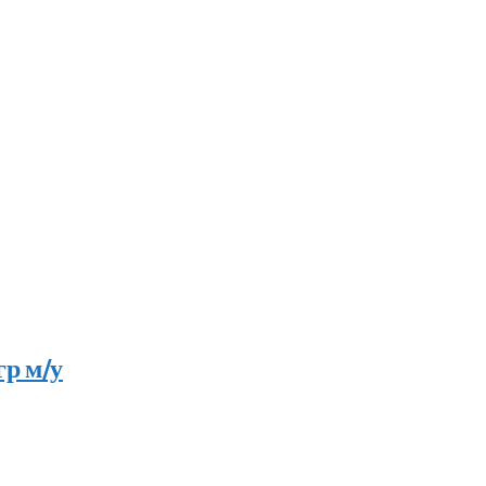
гр м/у