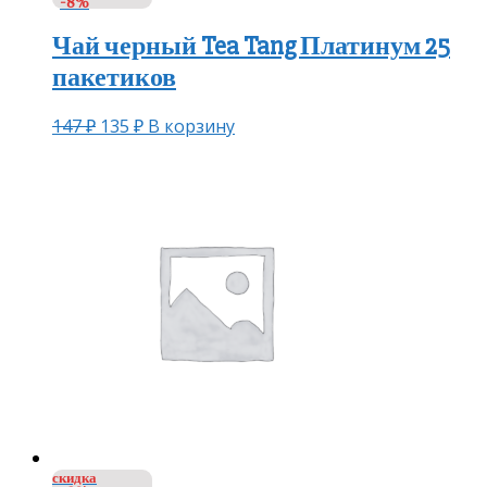
-8%
Чай черный Tea Tang Платинум 25
пакетиков
147
₽
135
₽
В корзину
скидка