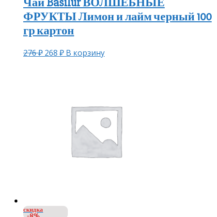
Чай Basilur ВОЛШЕБНЫЕ
ФРУКТЫ Лимон и лайм черный 100
гр картон
276
₽
268
₽
В корзину
скидка
-8%