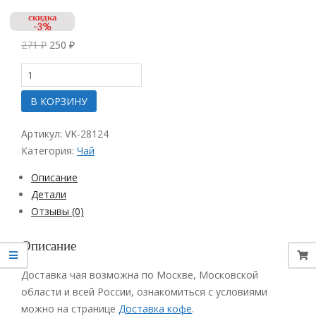
скидка
скидка
скидка
скидка
скидка
-48%
-6%
-3%
-3%
-8%
271
₽
250
₽
Количество
товара
Чай
В КОРЗИНУ
зеленый
Lipton
Артикул:
VK-28124
Grand
Crus
Категория:
Чай
Silver
75
Описание
гр
Детали
в
Отзывы (0)
ж/
б
Описание
Доставка чая возможна по Москве, Московской
области и всей России, ознакомиться с условиями
можно на странице
Доставка кофе
.