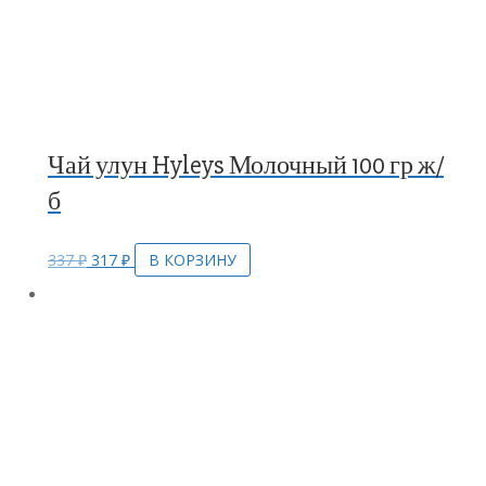
Чай улун Hyleys Молочный 100 гр ж/
б
337
₽
317
₽
В КОРЗИНУ