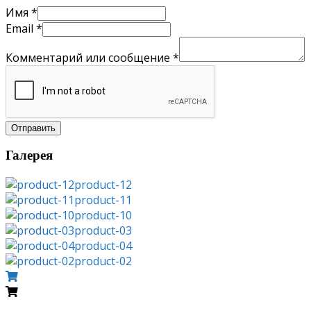
Имя
*
Email
*
Комментарий или сообщение
*
Отправить
Галерея
product-12
product-11
product-10
product-03
product-04
product-02