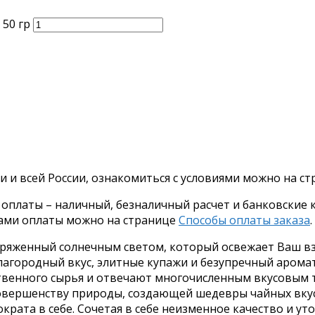
50 гр
и и всей России, ознакомиться с условиями можно на с
платы – наличный, безналичный расчет и банковские ка
бами оплаты можно на странице
Способы оплаты заказа
.
аряженный солнечным светом, который освежает Ваш вз
лагородный вкус, элитные купажи и безупречный арома
твенного сырья и отвечают многочисленным вкусовым 
совершенству природы, создающей шедевры чайных вкус
крата в себе. Сочетая в себе неизменное качество и у