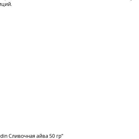
иций.
din Сливочная айва 50 гр”