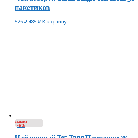
пакетиков
526
₽
485
₽
В корзину
скидка
-8%
Чай черный Tea Tang Платинум 25