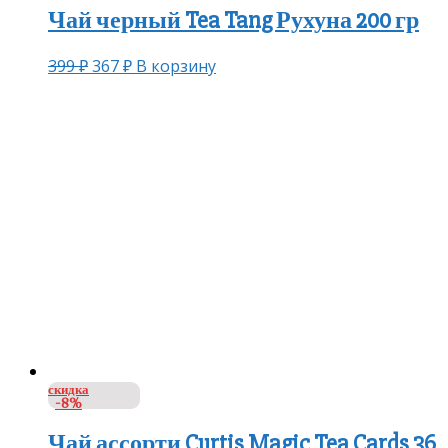
Чай черный Tea Tang Рухуна 200 гр
399
₽
367
₽
В корзину
скидка
-8%
Чай ассорти Curtis Magic Tea Cards 36