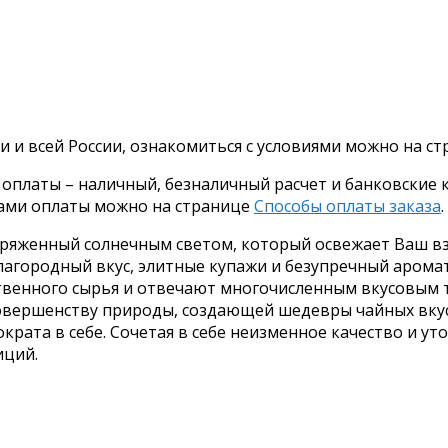
и и всей России, ознакомиться с условиями можно на с
платы – наличный, безналичный расчет и банковские ка
бами оплаты можно на странице
Способы оплаты заказа
.
аряженный солнечным светом, который освежает Ваш вз
лагородный вкус, элитные купажи и безупречный арома
твенного сырья и отвечают многочисленным вкусовым 
совершенству природы, создающей шедевры чайных вкус
крата в себе. Сочетая в себе неизменное качество и у
иций.