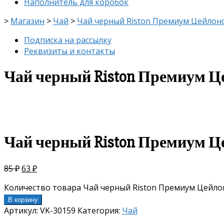
Наполнитель для коробок
>
Магазин
>
Чай
>
Чай черный Riston Премиум Цейлонс
Подписка на рассылку
Реквизиты и контакты
Чай черный Riston Премиум Ц
скидка
-26%
Чай черный Riston Премиум Ц
85
₽
63
₽
Количество товара Чай черный Riston Премиум Цейло
В корзину
Артикул:
VK-30159
Категория:
Чай