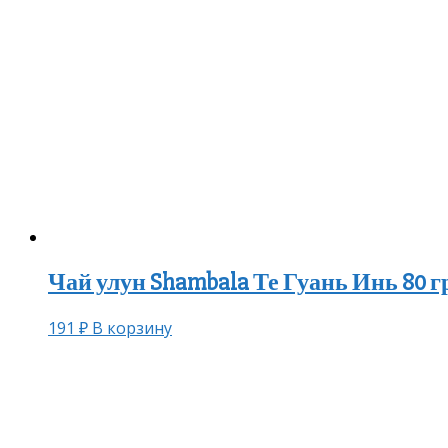
Чай улун Shambala Те Гуань Инь 80 г
191
₽
В корзину