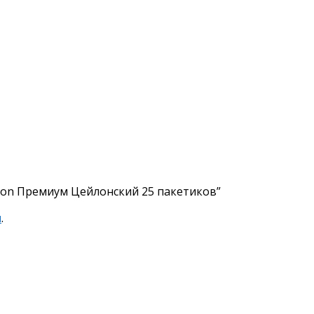
ston Премиум Цейлонский 25 пакетиков”
я
.