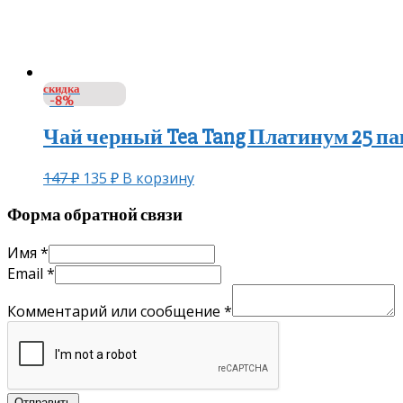
скидка
-8%
Чай черный Tea Tang Платинум 25 п
147
₽
135
₽
В корзину
Форма обратной связи
Имя
*
Email
*
Комментарий или сообщение
*
Отправить