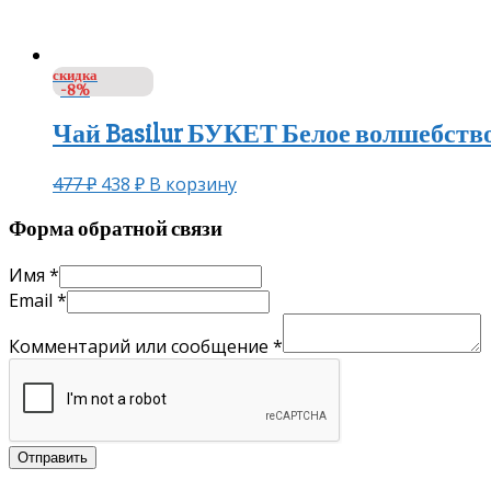
скидка
-8%
Чай Basilur БУКЕТ Белое волшебство 
477
₽
438
₽
В корзину
Форма обратной связи
Имя
*
Email
*
Комментарий или сообщение
*
Отправить