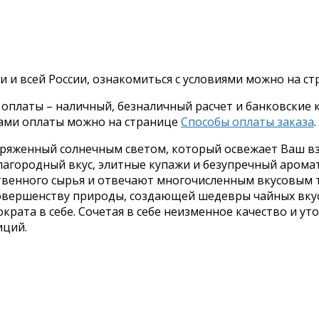
и и всей России, ознакомиться с условиями можно на с
платы – наличный, безналичный расчет и банковские ка
бами оплаты можно на странице
Способы оплаты заказа
.
аряженный солнечным светом, который освежает Ваш вз
лагородный вкус, элитные купажи и безупречный арома
твенного сырья и отвечают многочисленным вкусовым 
совершенству природы, создающей шедевры чайных вкус
крата в себе. Сочетая в себе неизменное качество и у
иций.