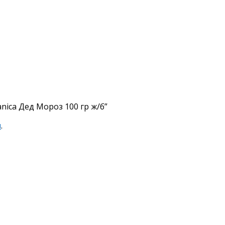
nica Дед Мороз 100 гр ж/б”
я
.