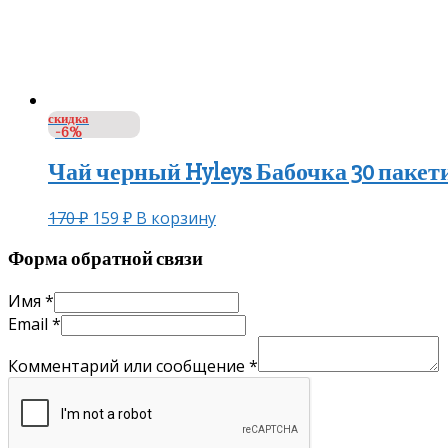
скидка
-6%
Чай черный Hyleys Бабочка 30 пакет
170
₽
159
₽
В корзину
Форма обратной связи
Имя
*
Email
*
Комментарий или сообщение
*