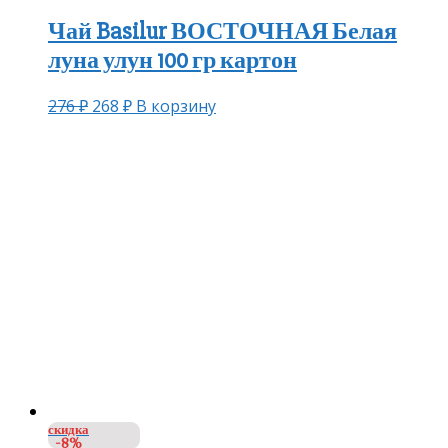
Чай Basilur ВОСТОЧНАЯ Белая
луна улун 100 гр картон
276
₽
268
₽
В корзину
скидка
-8%