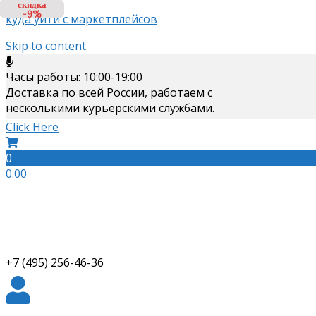
скидка
скидка
скидка
скидка
скидка
скидка
скидка
скидка
скидка
скидка
скидка
скидка
скидка
-12%
-11%
-11%
-9%
-9%
-6%
-6%
-6%
-8%
-6%
-6%
-6%
-9%
куда уйти с маркетплейсов
Skip to content
Часы работы: 10:00-19:00
Доставка по всей России, работаем с
несколькими курьерскими службами.
Click Here
0
0.00
+7 (495) 256-46-36