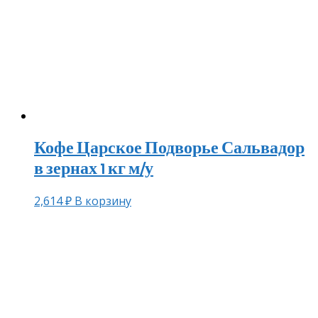
Кофе Царское Подворье Сальвадор
в зернах 1 кг м/у
2,614
₽
В корзину