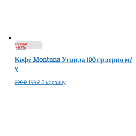
скидка
-10%
Кофе Montana Уганда 100 гр зерно м/
у
220
₽
199
₽
В корзину