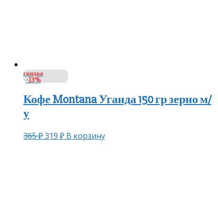
скидка
-13%
Кофе Montana Уганда 150 гр зерно м/
у
365
₽
319
₽
В корзину