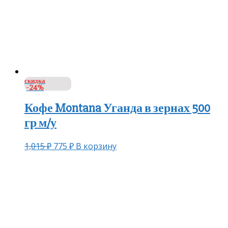
скидка
-24%
Кофе Montana Уганда в зернах 500
гр м/у
1,015
₽
775
₽
В корзину