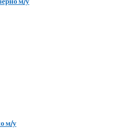
зерно м/у
о м/у