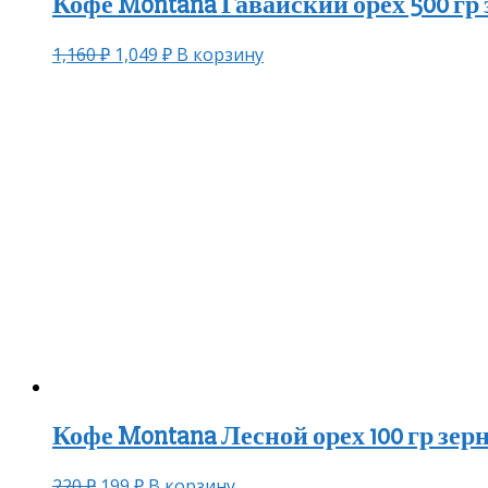
Кофе Montana Гавайский орех 500 гр 
1,160
₽
1,049
₽
В корзину
Кофе Montana Лесной орех 100 гр зерн
220
₽
199
₽
В корзину