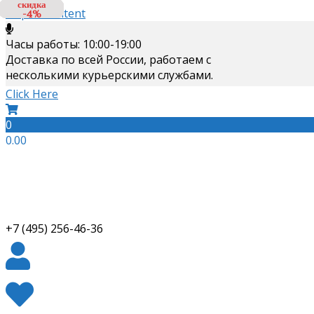
скидка
скидка
скидка
скидка
Skip to content
-10%
-10%
-8%
-4%
Часы работы: 10:00-19:00
Доставка по всей России, работаем с
несколькими курьерскими службами.
Click Here
0
0.00
+7 (495) 256-46-36