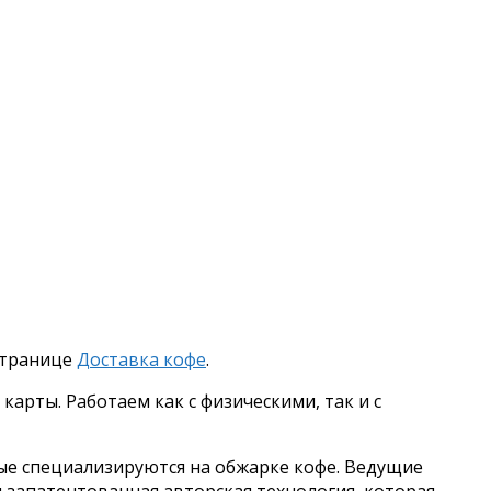
 странице
Доставка кофе
.
арты. Работаем как с физическими, так и с
ые специализируются на обжарке кофе. Ведущие
запатентованная авторская технология, которая