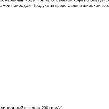
е самой природой. Продукция представлена широкой ас
диционный в зернах 200 гр м/у”