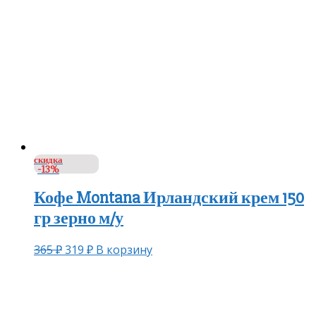
скидка
-13%
Кофе Montana Ирландский крем 150
гр зерно м/у
365
₽
319
₽
В корзину