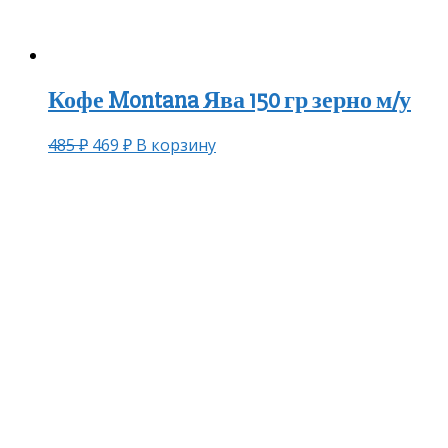
Кофе Montana Ява 150 гр зерно м/у
485
₽
469
₽
В корзину