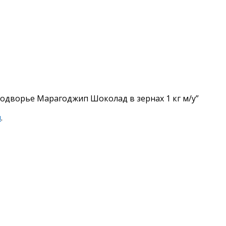
Подворье Марагоджип Шоколад в зернах 1 кг м/у”
я
.