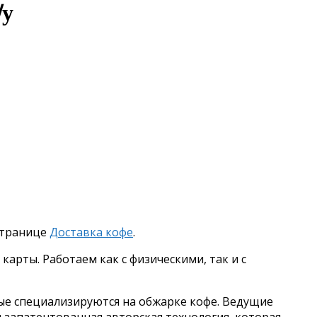
/у
 странице
Доставка кофе
.
арты. Работаем как с физическими, так и с
ые специализируются на обжарке кофе. Ведущие
запатентованная авторская технология, которая