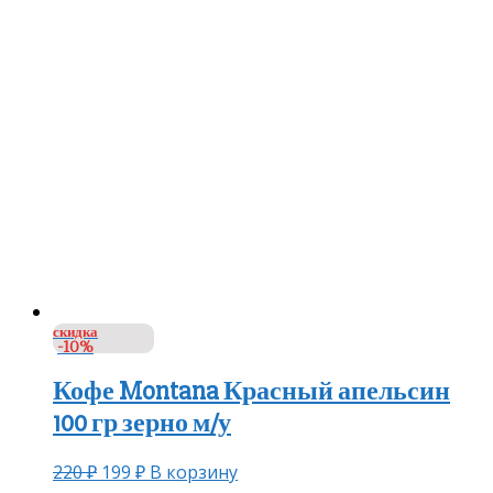
скидка
-10%
Кофе Montana Красный апельсин
100 гр зерно м/у
220
₽
199
₽
В корзину