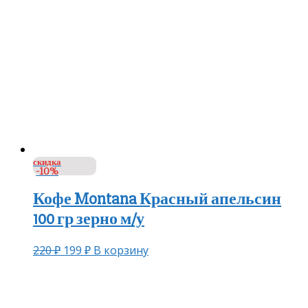
скидка
-10%
Кофе Montana Красный апельсин
100 гр зерно м/у
220
₽
199
₽
В корзину