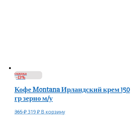
скидка
-13%
Кофе Montana Ирландский крем 150
гр зерно м/у
365
₽
319
₽
В корзину