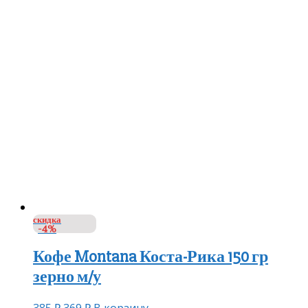
скидка
-4%
Кофе Montana Коста-Рика 150 гр
зерно м/у
385
₽
369
₽
В корзину