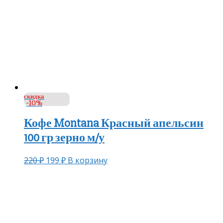
скидка
-10%
Кофе Montana Красный апельсин
100 гр зерно м/у
220
₽
199
₽
В корзину