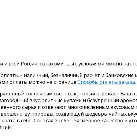
и и всей России, ознакомиться с условиями можно на с
платы – наличный, безналичный расчет и банковские ка
бами оплаты можно на странице
Способы оплаты заказа
.
аряженный солнечным светом, который освежает Ваш вз
лагородный вкус, элитные купажи и безупречный арома
твенного сырья и отвечают многочисленным вкусовым 
совершенству природы, создающей шедевры чайных вкус
крата в себе. Сочетая в себе неизменное качество и у
иций.