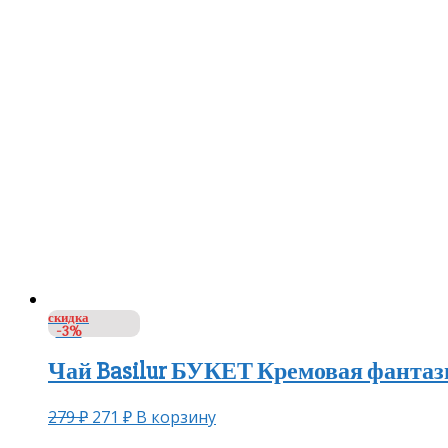
скидка
-3%
Чай Basilur БУКЕТ Кремовая фантази
279
₽
271
₽
В корзину