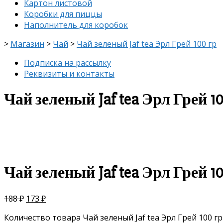
Картон листовой
Коробки для пиццы
Наполнитель для коробок
>
Магазин
>
Чай
>
Чай зеленый Jaf tea Эрл Грей 100 гр
Подписка на рассылку
Реквизиты и контакты
Чай зеленый Jaf tea Эрл Грей 1
скидка
-8%
Чай зеленый Jaf tea Эрл Грей 1
188
₽
173
₽
Количество товара Чай зеленый Jaf tea Эрл Грей 100 гр