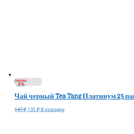
скидка
-8%
Чай черный Tea Tang Платинум 25 п
147
₽
135
₽
В корзину