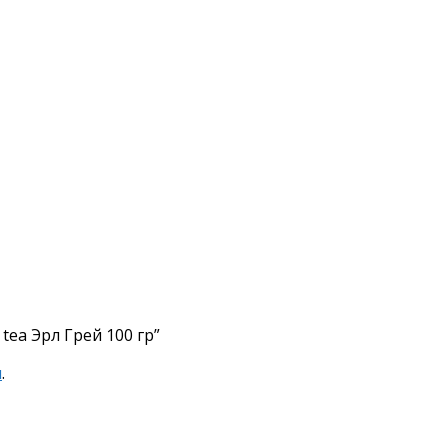
tea Эрл Грей 100 гр”
я
.