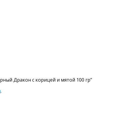
рный Дракон с корицей и мятой 100 гр”
я
.