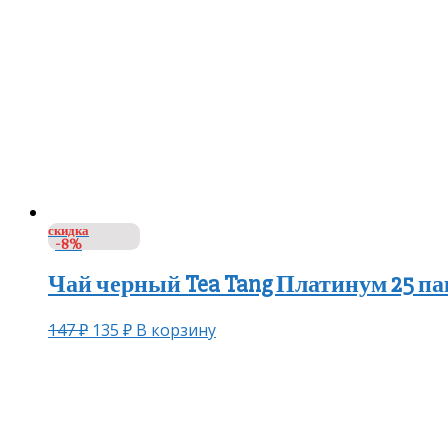
скидка
-8%
Чай черный Tea Tang Платинум 25 п
147
₽
135
₽
В корзину