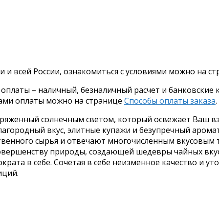
и и всей России, ознакомиться с условиями можно на с
платы – наличный, безналичный расчет и банковские ка
бами оплаты можно на странице
Способы оплаты заказа
.
аряженный солнечным светом, который освежает Ваш вз
лагородный вкус, элитные купажи и безупречный арома
твенного сырья и отвечают многочисленным вкусовым 
совершенству природы, создающей шедевры чайных вкус
крата в себе. Сочетая в себе неизменное качество и у
иций.