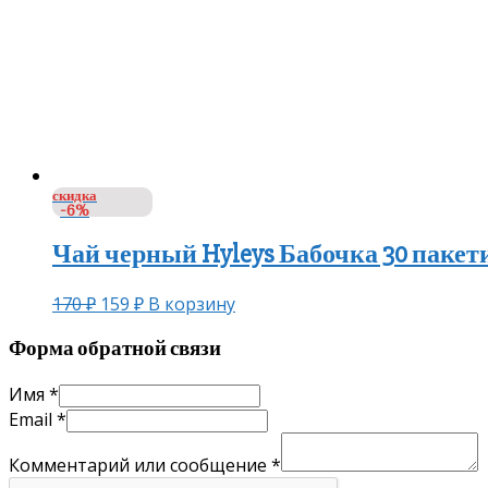
скидка
-6%
Чай черный Hyleys Бабочка 30 пакет
170
₽
159
₽
В корзину
Форма обратной связи
Имя
*
Email
*
Комментарий или сообщение
*