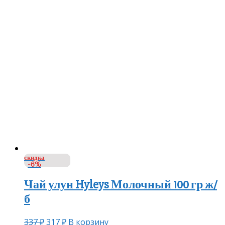
скидка
-6%
Чай улун Hyleys Молочный 100 гр ж/
б
337
₽
317
₽
В корзину