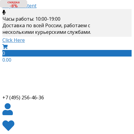
скидка
скидка
скидка
скидка
Skip to content
-8%
-8%
-8%
-3%
Часы работы: 10:00-19:00
Доставка по всей России, работаем с
несколькими курьерскими службами.
Click Here
0
0.00
+7 (495) 256-46-36