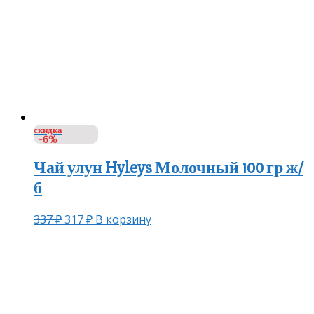
скидка
-6%
Чай улун Hyleys Молочный 100 гр ж/
б
337
₽
317
₽
В корзину