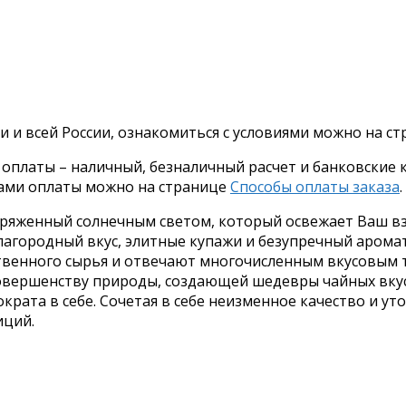
и и всей России, ознакомиться с условиями можно на с
платы – наличный, безналичный расчет и банковские ка
бами оплаты можно на странице
Способы оплаты заказа
.
аряженный солнечным светом, который освежает Ваш вз
лагородный вкус, элитные купажи и безупречный арома
твенного сырья и отвечают многочисленным вкусовым 
совершенству природы, создающей шедевры чайных вкус
крата в себе. Сочетая в себе неизменное качество и у
иций.