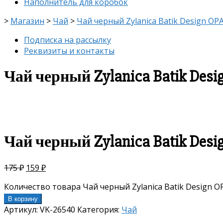
Наполнитель для коробок
>
Магазин
>
Чай
>
Чай черный Zylanica Batik Design OPА
Подписка на рассылку
Реквизиты и контакты
Чай черный Zylanica Batik Desi
скидка
-9%
Чай черный Zylanica Batik Desi
175
₽
159
₽
Количество товара Чай черный Zylanica Batik Design OP
В корзину
Артикул:
VK-26540
Категория:
Чай