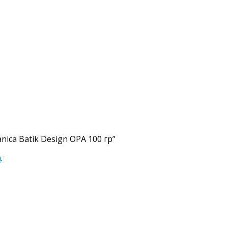
ica Batik Design OPА 100 гр”
я
.