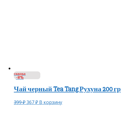
скидка
-8%
Чай черный Tea Tang Рухуна 200 гр
399
₽
367
₽
В корзину