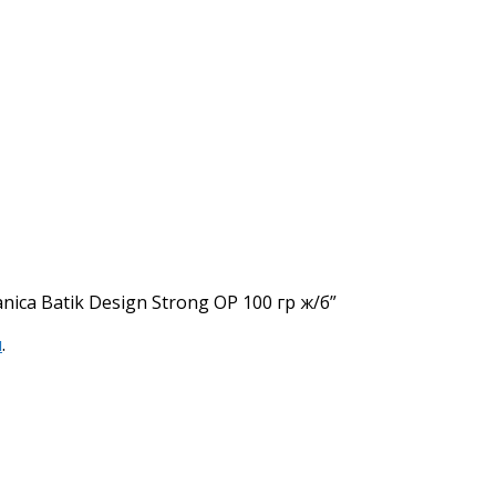
ica Batik Design Strong OP 100 гр ж/б”
я
.