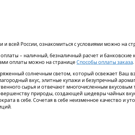
и и всей России, ознакомиться с условиями можно на с
платы – наличный, безналичный расчет и банковские ка
бами оплаты можно на странице
Способы оплаты заказа
.
аряженный солнечным светом, который освежает Ваш вз
лагородный вкус, элитные купажи и безупречный арома
твенного сырья и отвечают многочисленным вкусовым 
совершенству природы, создающей шедевры чайных вкус
крата в себе. Сочетая в себе неизменное качество и у
иций.