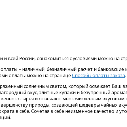
и и всей России, ознакомиться с условиями можно на с
платы – наличный, безналичный расчет и банковские ка
бами оплаты можно на странице
Способы оплаты заказа
.
аряженный солнечным светом, который освежает Ваш вз
лагородный вкус, элитные купажи и безупречный арома
твенного сырья и отвечают многочисленным вкусовым 
совершенству природы, создающей шедевры чайных вкус
крата в себе. Сочетая в себе неизменное качество и у
иций.