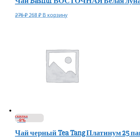
Чай Basilur ВОСТОЧНАЯ Белая луна 
276
₽
268
₽
В корзину
скидка
-8%
Чай черный Tea Tang Платинум 25 п