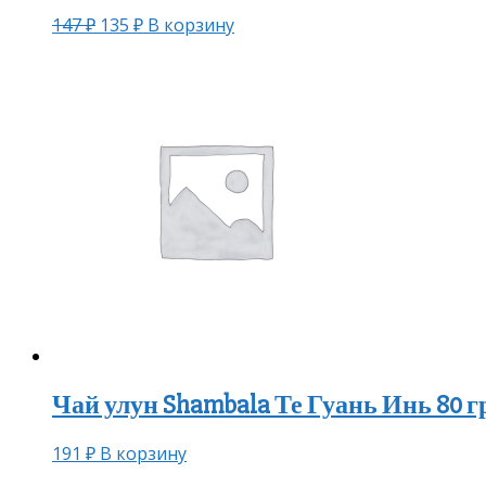
147
₽
135
₽
В корзину
Чай улун Shambala Те Гуань Инь 80 г
191
₽
В корзину