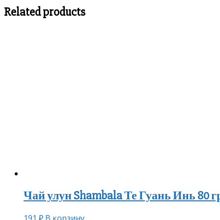
Related products
Чай улун Shambala Те Гуань Инь 80 г
191
₽
В корзину