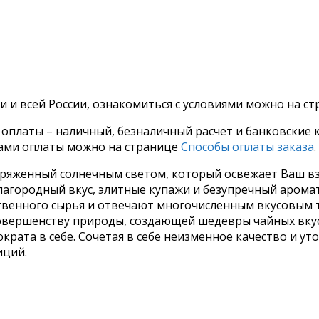
и и всей России, ознакомиться с условиями можно на с
платы – наличный, безналичный расчет и банковские ка
бами оплаты можно на странице
Способы оплаты заказа
.
аряженный солнечным светом, который освежает Ваш вз
лагородный вкус, элитные купажи и безупречный арома
твенного сырья и отвечают многочисленным вкусовым 
совершенству природы, создающей шедевры чайных вкус
крата в себе. Сочетая в себе неизменное качество и у
иций.