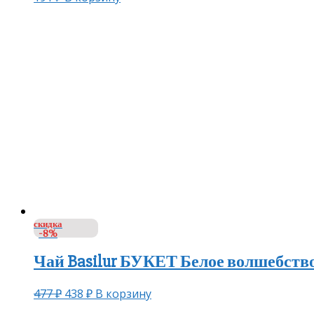
скидка
-8%
Чай Basilur БУКЕТ Белое волшебство 
477
₽
438
₽
В корзину