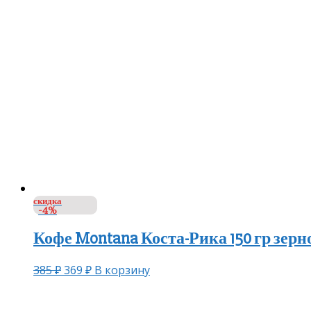
скидка
-4%
Кофе Montana Коста-Рика 150 гр зерн
385
₽
369
₽
В корзину