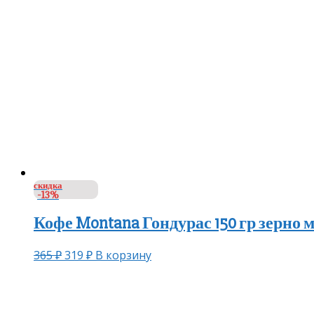
скидка
-13%
Кофе Montana Гондурас 150 гр зерно м
365
₽
319
₽
В корзину