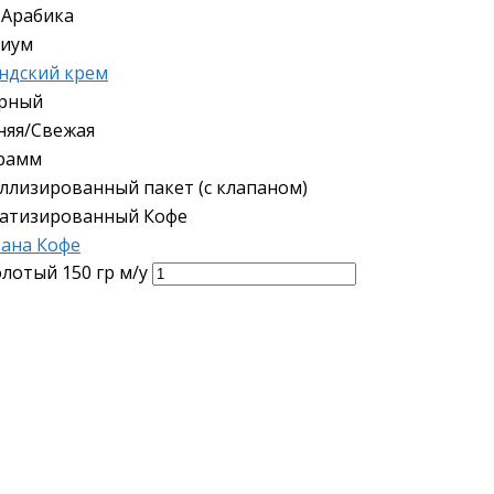
 Арабика
иум
ндский крем
рный
няя/Свежая
грамм
ллизированный пакет (с клапаном)
атизированный Кофе
ана Кофе
лотый 150 гр м/у