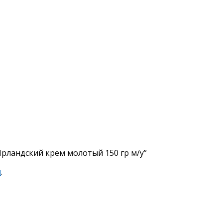
Ирландский крем молотый 150 гр м/у”
я
.