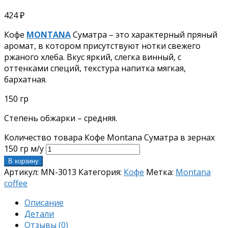
424
₽
Кофе
MONTANA
Суматра – э
то характерный пряный
аромат, в котором присутствуют нотки свежего
ржаного хлеба. Вкус яркий, слегка винный, с
оттенками специй, текстура напитка мягкая,
бархатная.
150 гр
Степень обжарки – средняя.
Количество товара Кофе Montana Суматра в зернах
150 гр м/у
В корзину
Артикул:
MN-3013
Категория:
Кофе
Метка:
Montana
coffee
Описание
Детали
Отзывы (0)