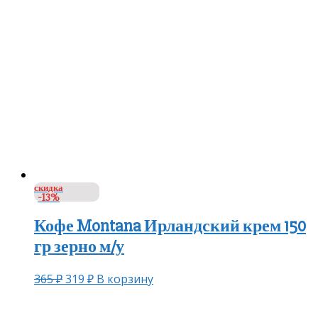
скидка
-13%
Кофе Montana Ирландский крем 150
гр зерно м/у
365
₽
319
₽
В корзину