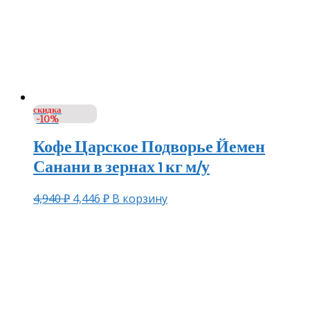
скидка
-10%
Кофе Царское Подворье Йемен
Санани в зернах 1 кг м/у
4,940
₽
4,446
₽
В корзину